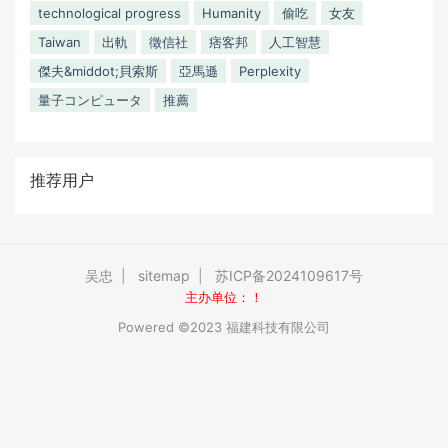
technological progress
Humanity
偷吃
女友
Taiwan
出軌
徵信社
痞客邦
人工智慧
傑夫&middot;貝索斯
亞馬遜
Perplexity
量子コンピュータ
推薦
推荐用户
吴忠
|
sitemap
|
苏ICP备2024109617号
主办单位：！
Powered ©2023 福建科技有限公司