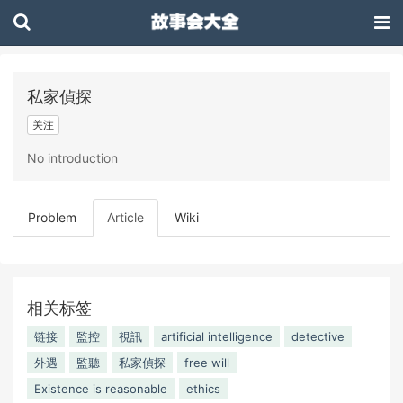
私家偵探
关注
No introduction
Problem
Article
Wiki
相关标签
链接
監控
視訊
artificial intelligence
detective
外遇
監聽
私家偵探
free will
Existence is reasonable
ethics