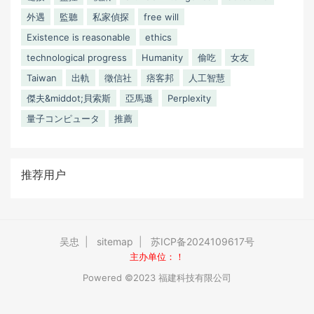
外遇
監聽
私家偵探
free will
Existence is reasonable
ethics
technological progress
Humanity
偷吃
女友
Taiwan
出軌
徵信社
痞客邦
人工智慧
傑夫&middot;貝索斯
亞馬遜
Perplexity
量子コンピュータ
推薦
推荐用户
吴忠
|
sitemap
|
苏ICP备2024109617号
主办单位：！
Powered ©2023 福建科技有限公司