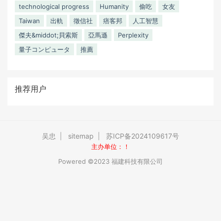
technological progress
Humanity
偷吃
女友
Taiwan
出軌
徵信社
痞客邦
人工智慧
傑夫&middot;貝索斯
亞馬遜
Perplexity
量子コンピュータ
推薦
推荐用户
吴忠
|
sitemap
|
苏ICP备2024109617号
主办单位：！
Powered ©2023 福建科技有限公司