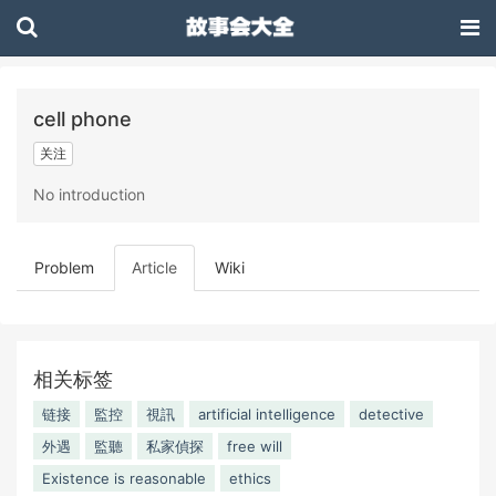
cell phone
关注
No introduction
Problem
Article
Wiki
相关标签
链接
監控
視訊
artificial intelligence
detective
外遇
監聽
私家偵探
free will
Existence is reasonable
ethics