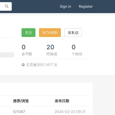
Search
Sign in
Register
关注
向TA求助
发私信
0
20
0
金币数
经验值
个粉丝
主页被访问 1417 次
推荐/浏览
发布日期
0/1087
2024-02-23 09:21