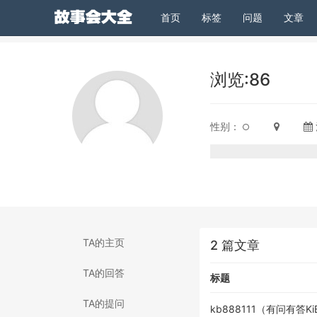
(current)
首页
标签
问题
文章
浏览:86
性别：
TA的主页
2 篇文章
TA的回答
标题
TA的提问
kb888111（有问有答K