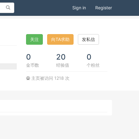
Search
Sign in
Register
关注
向TA求助
发私信
0
20
0
金币数
经验值
个粉丝
主页被访问 1218 次