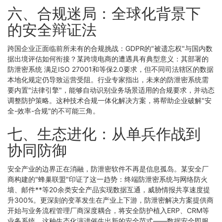
六、合规迷局：全球化背景下
的安全辩证法
跨国企业正面临前所未有的合规挑战：GDPR的"被遗忘权"与国内数
据出境评估如何衔接？某跨境电商的遭遇具有典型意义：其部署的
防泄密系统 满足ISO 27001和等保2.0要求，但不同司法辖区的数据
本地化规定仍导致运营受阻。行业专家指出，未来的防泄密系统需
要内置"法律引擎"，能够自动识别业务场景适用的合规要求，并动态
调整防护策略。这种技术合规一体化解决方案，将帮助企业破解"安
全-效率-合规"的不可能三角。
七、生态进化：从单兵作战到
协同防御
安全产业的边界正在消融，防泄密软件不再是信息孤岛。某安全厂
商构建的"蜂巢联盟"印证了这一趋势：终端防泄密系统与网络防火
墙、邮件**等20余类安全产品实现数据互通，威胁情报共享速度提
升300%。更深刻的变革发生在产业上下游，防泄密解决方案提供商
开始与业务流程管理厂商深度耦合，将安全防护植入ERP、CRM等
业务系统。这种生态化演进催生出新的安全范式——数据安全即服