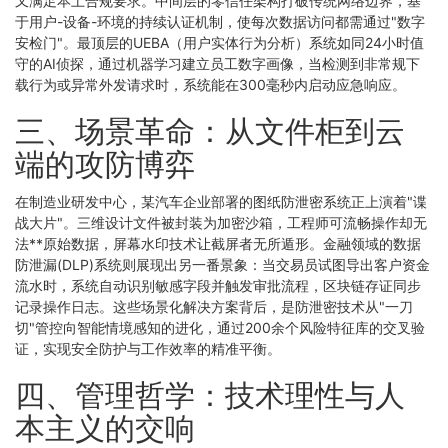
又满足本土合规要求。中间层的零信任架构打破传统网络边界，基
于用户-设备-环境的持续认证机制，使每次数据访问都需通过"数字
安检门"。最顶层的UEBA（用户实体行为分析）系统如同24小时值
守的AI侦探，通过机器学习建立员工数字画像，当检测到非常规下
载行为或异常外发请求时，系统能在300毫秒内启动应急响应。
三、场景革命：从文件柜到云
端的攻防博弈
在制造业研发中心，某汽车企业部署的图纸防泄密系统正上演着"谍
战大片"。三维设计文件被封装为加密沙箱，工程师可流畅操作却无
法**原始数据，屏幕水印技术让截屏者无所遁形。金融领域的数据
防泄漏(DLP)系统则展现出另一番景象：当交易员试图导出客户资金
流水时，系统自动识别敏感字段并触发审批流程，区块链存证同步
记录操作日志。这些场景化解决方案背后，是防泄密技术从"一刀
切"管控向智能情境感知的进化，通过200余个风险特征库的交叉验
证，实现安全防护与工作效率的精准平衡。
四、管理哲学：技术理性与人
本主义的交响