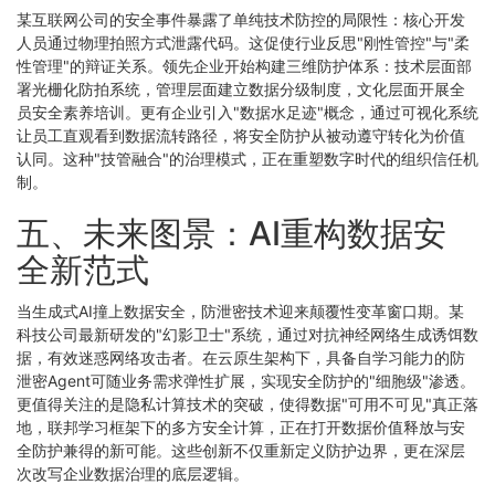
某互联网公司的安全事件暴露了单纯技术防控的局限性：核心开发
人员通过物理拍照方式泄露代码。这促使行业反思"刚性管控"与"柔
性管理"的辩证关系。领先企业开始构建三维防护体系：技术层面部
署光栅化防拍系统，管理层面建立数据分级制度，文化层面开展全
员安全素养培训。更有企业引入"数据水足迹"概念，通过可视化系统
让员工直观看到数据流转路径，将安全防护从被动遵守转化为价值
认同。这种"技管融合"的治理模式，正在重塑数字时代的组织信任机
制。
五、未来图景：AI重构数据安
全新范式
当生成式AI撞上数据安全，防泄密技术迎来颠覆性变革窗口期。某
科技公司最新研发的"幻影卫士"系统，通过对抗神经网络生成诱饵数
据，有效迷惑网络攻击者。在云原生架构下，具备自学习能力的防
泄密Agent可随业务需求弹性扩展，实现安全防护的"细胞级"渗透。
更值得关注的是隐私计算技术的突破，使得数据"可用不可见"真正落
地，联邦学习框架下的多方安全计算，正在打开数据价值释放与安
全防护兼得的新可能。这些创新不仅重新定义防护边界，更在深层
次改写企业数据治理的底层逻辑。