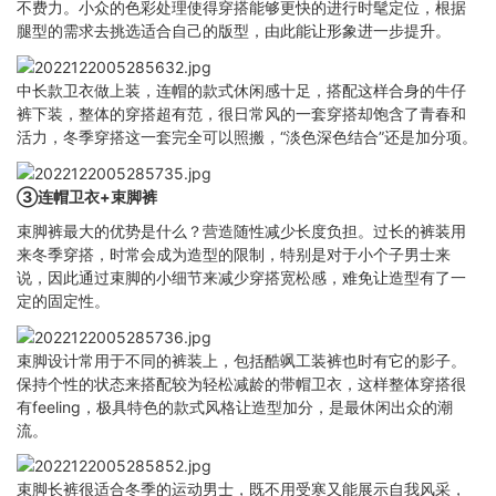
不费力。小众的色彩处理使得穿搭能够更快的进行时髦定位，根据
腿型的需求去挑选适合自己的版型，由此能让形象进一步提升。
中长款卫衣做上装，连帽的款式休闲感十足，搭配这样合身的牛仔
裤下装，整体的穿搭超有范，很日常风的一套穿搭却饱含了青春和
活力，冬季穿搭这一套完全可以照搬，“淡色深色结合”还是加分项。
③连帽卫衣+束脚裤
束脚裤最大的优势是什么？营造随性减少长度负担。过长的裤装用
来冬季穿搭，时常会成为造型的限制，特别是对于小个子男士来
说，因此通过束脚的小细节来减少穿搭宽松感，难免让造型有了一
定的固定性。
束脚设计常用于不同的裤装上，包括酷飒工装裤也时有它的影子。
保持个性的状态来搭配较为轻松减龄的带帽卫衣，这样整体穿搭很
有feeling，极具特色的款式风格让造型加分，是最休闲出众的潮
流。
束脚长裤很适合冬季的运动男士，既不用受寒又能展示自我风采，