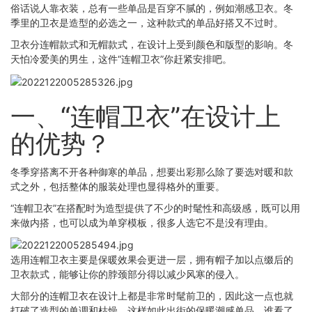
俗话说人靠衣装，总有一些单品是百穿不腻的，例如潮感卫衣。冬
季里的卫衣是造型的必选之一，这种款式的单品好搭又不过时。
卫衣分连帽款式和无帽款式，在设计上受到颜色和版型的影响。冬
天怕冷爱美的男生，这件“连帽卫衣”你赶紧安排吧。
一、“连帽卫衣”在设计上
的优势？
冬季穿搭离不开各种御寒的单品，想要出彩那么除了要选对暖和款
式之外，包括整体的服装处理也显得格外的重要。
“连帽卫衣”在搭配时为造型提供了不少的时髦性和高级感，既可以用
来做内搭，也可以成为单穿模板，很多人选它不是没有理由。
选用连帽卫衣主要是保暖效果会更进一层，拥有帽子加以点缀后的
卫衣款式，能够让你的脖颈部分得以减少风寒的侵入。
大部分的连帽卫衣在设计上都是非常时髦前卫的，因此这一点也就
打破了造型的单调和枯燥，这样如此出街的保暖潮感单品，谁看了