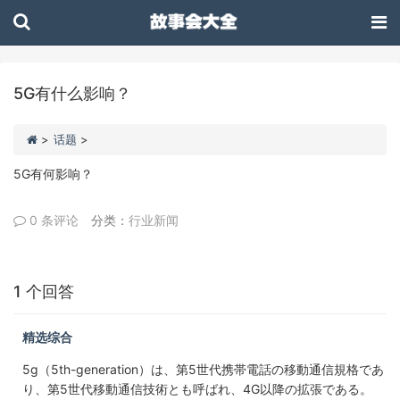
5G有什么影响？
>
话题
>
5G有何影响？
0 条评论
分类：
行业新闻
1 个回答
精选综合
5g（5th-generation）は、第5世代携帯電話の移動通信規格であ
り、第5世代移動通信技術とも呼ばれ、4G以降の拡張である。