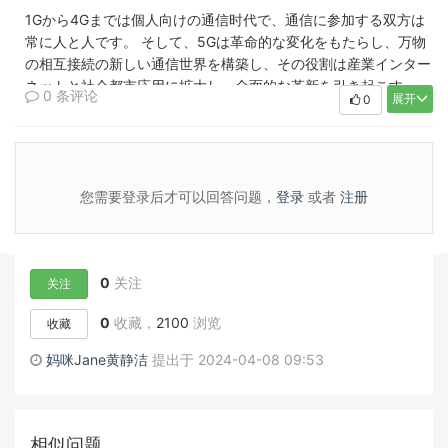
1Gから4Gまでは個人向けの通信时代で、通信に参加する双方は
常に人と人です。 そして、5Gは革命的な変化をもたらし、万物
の相互接続の新しい通信世界を構築し、その役割は産業インター
ネットと社会都市応用に拡大し、全面的な革新を引き起こす。
0 条评论
展开
0
5G移動通信技術は再び移動通信のボトルネックを開いたといえ
る。 スマホに5Gを追加するのは、もはや単なるソーシャルツー
ルではありません。
您需要登录后才可以回答问题，
登录
或者
注册
0
关注
关注
0
收藏，
2100
浏览
收藏
妈咪Jane黄静洁
提出于 2024-04-08 09:53
相似问题