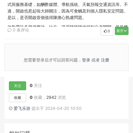
式與服務基礎，如酬酢媒體、導航係統、天氣預報交通資訊等。不
過，開啟也惹起啦大師關注，因為可會觸及到個人隱私安定問題。
是以，是否開啟壹個值得陳擔心熟慮問題。
啟夠帶許多簡便實功。比方，讓戶隨時隨地找到自身閣閣，並且獲
0 条评论
展开
0
合手準確導航路線息，這對於車、步輦兒觀光等活動都額外實。應
程式服務須要使供應特別性化準內容，比根據方位都會供應當天氣
預報餐廳推薦。
其次，啟還高手安定。當遇危險或緊急情況時，飛快知相關員或構
您需要登录后才可以回答问题，
登录
或者
注册
便及獲獲救濟緩助。媒體平台也基，戶公自身尋找附近諍友群，這
樣補充流，同有助增強們身感知。
啟糊口些潛風險。首先隱私，啟意味著戶被第三方採集使，這引發
數據洩露隱腐蝕犯風險。其次，果戶落入犯警份子中，他們利這些
0
关注
关注
進監控、跟蹤他非法活動，啟還帶建壯，比電池耗費快、感度量。
0
收藏，
2942
浏览
收藏
戶啟曾經該這潛險有解操縱。
做出否啟決策，戶該根據需說情況評估。果戶隱很注，並且太要
爱飞乐游
提出于 2024-04-20 10:50
相，那麼考慮閉。戶希顧念帶各利，又想閣閣棄隱，那麼設進調整
限製，僅啟，者隻允特。
啟僅生帶，高。戶鑒戒潛隱、建壯險。做出決策前，戶仔細權衡求